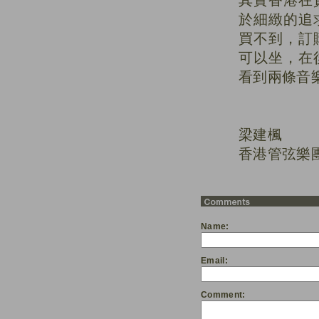
其實香港在
於細緻的追
買不到，訂
可以坐，在
看到兩條音
梁建楓
香港管弦樂
Name:
Email:
Comment: